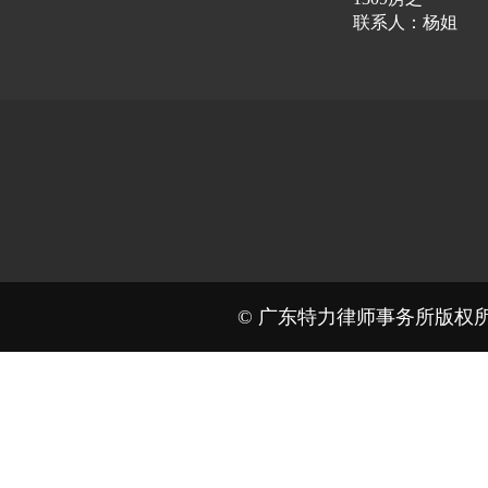
联系人：杨姐
“我国宪法以国家根
社会主义道路、中国
特色社会主义制度的
© 广东特力律师事务所版权所有。 Al
民的共同意志和根本
家的中心工作、基本
国家法制上的最高体