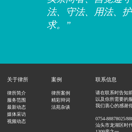
法、守法、用法、护
求。”
关于律所
案例
联系信息
请在联系时告知
律所简介
律所案例
法律之明了，不尽在
以及你所需要的
服务范围
精彩辩词
我们衷心的感谢
明显，而民得其喻也
最新动态
法苑杂谈
媒体采访
0754-88878025/88
视频动态
汕头市龙湖区时代
1309房之一