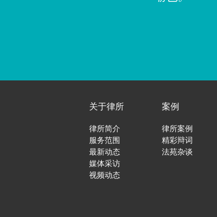
“我国宪法
中国特色社
关于律所
案例
反映了我国
律所简介
律所案例
国家的中心
服务范围
精彩辩词
最高体现”
最新动态
法苑杂谈
媒体采访
视频动态