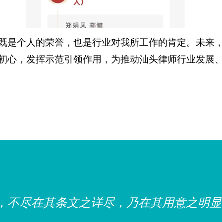
既是个人的荣誉，也是行业对我所工作的肯定。未来
要靠法律保障，法律权威要靠人民维护。要
初心，发挥示范引领作用，为推动汕头律师行业发展
依法治国实践的积极性和主动性，使全体人
的忠实崇尚者、自觉遵守者、坚定捍卫者，
用法、护法成为全体人民的共同追求。”
—— 摘自
，不尽在其条文之详尽，乃在其用意之明显