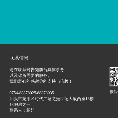
以国家根本法的形式，确立了中国特色社会
会主义理论体系、中国特色社会主义制度的
联系信息
各族人民的共同意志和根本利益，成为历史
请在联系时告知前台具体事务
工作、基本原则、重大方针、重要政策在国
以及你所需要的服务。
。
我们衷心的感谢你的支持与信赖！
微信
0754-88878025/88878035
汕头市龙湖区时代广场龙光世纪大厦西座13楼
1309房之一
——
联系人：杨姐