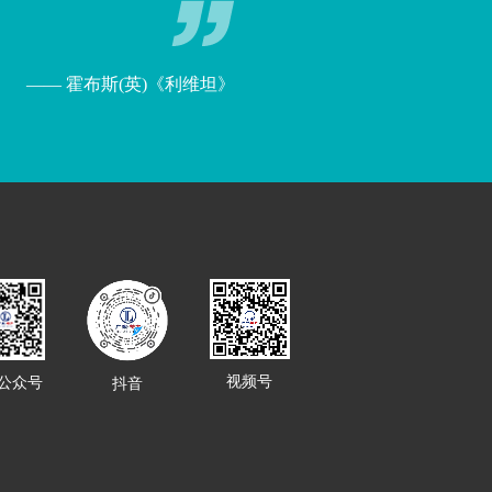
—— 霍布斯(英)《利维坦》
主义道路、
发展成果，
新时期党和
家法制上的
视频号
公众号
抖音
 摘自《论坚持全面依法治国》