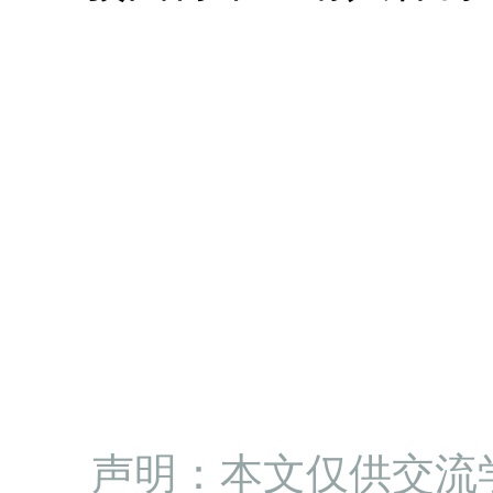
“人民权益要靠法律
护。要充分调动人民
性和主动性，使全体
实崇尚者、自觉遵守
法、守法、用法、护
求。”
声明：本文仅供交流