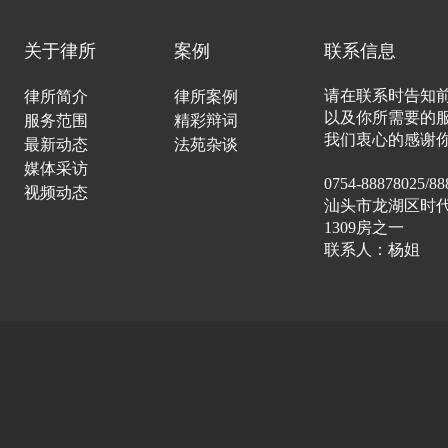
“我国宪法以国家根
关于律所
案例
联系信息
社会主义道路、中国
请在联系时告知
律所简介
律所案例
特色社会主义制度的
以及你所需要的
服务范围
精彩辩词
我们衷心的感谢
民的共同意志和根本
最新动态
法苑杂谈
媒体采访
0754-88878025/88
家的中心工作、基本
视频动态
汕头市龙湖区时代
1309房之一
国家法制上的最高体
联系人：杨姐