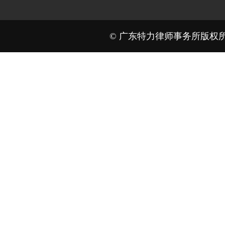
法
© 广东特力律师事务所版权所有。 Al
绳
法律必须